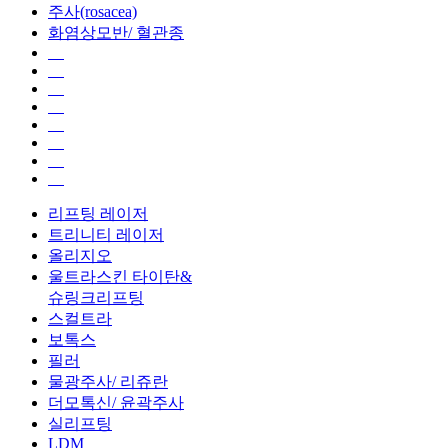
주사(rosacea)
화염상모반/ 혈관종
리프팅 레이저
트리니티 레이저
올리지오
울트라스킨 타이탄&
슈링크리프팅
스컬트라
보톡스
필러
물광주사/ 리쥬란
더모톡신/ 윤곽주사
실리프팅
LDM