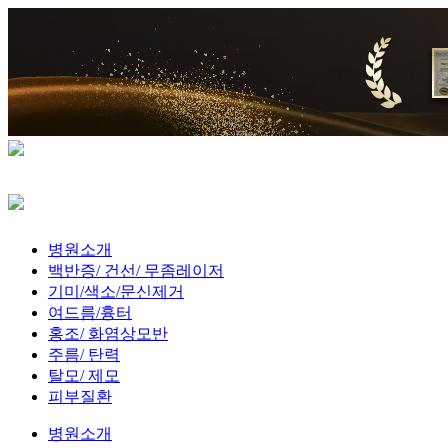
병원소개
백반증/ 건선/ 무좀레이저
기미/색소/문신제거
여드름/흉터
홍조/ 화염상모반
주름/ 탄력
탈모/ 제모
피부질환
병원소개