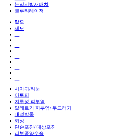
눈밑지방재배치
벨루티레이저
탈모
제모
사마귀/티눈
아토피
지루성 피부염
알레르기 피부염/ 두드러기
내성발톱
화상
단순포진/ 대상포진
피부종양수술