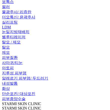
보톡스
필러
물광주사/ 리쥬란
더모톡신/ 윤곽주사
실리프팅
LDM
눈밑지방재배치
벨루티레이저
탈모 / 제모
탈모
제모
피부질환
사마귀/티눈
아토피
지루성 피부염
알레르기 피부염/ 두드러기
내성발톱
화상
단순포진/ 대상포진
피부종양수술
STARMI SKIN CLINIC
STARMI SKIN CLINIC