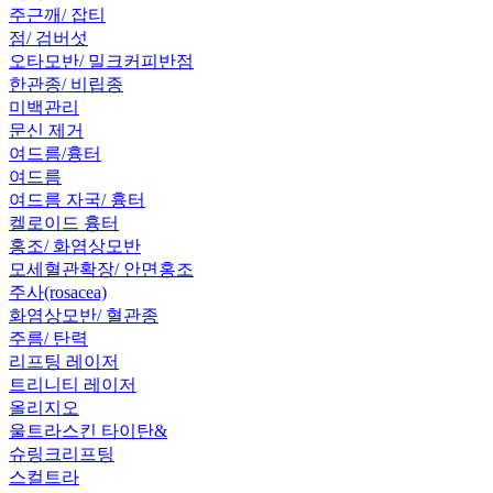
주근깨/ 잡티
점/ 검버섯
오타모반/ 밀크커피반점
한관종/ 비립종
미백관리
문신 제거
여드름/흉터
여드름
여드름 자국/ 흉터
켈로이드 흉터
홍조/ 화염상모반
모세혈관확장/ 안면홍조
주사(rosacea)
화염상모반/ 혈관종
주름/ 탄력
리프팅 레이저
트리니티 레이저
올리지오
울트라스킨 타이탄&
슈링크리프팅
스컬트라